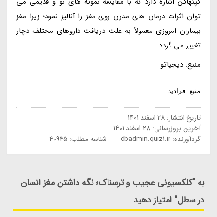
کپنهاگن اشاره دارد که با مقایسه نمونه های نو و قدیمی می
توان اثرات درمان های مدرن روی مغز را آنالیز نمود؛ زیرا مغز
بیماران امروزی معمولاً به علت دریافت داروهای مختلف دچار
تغییر می گردد.
منبع: دیجیاتو
منبع: فرادید
تاریخ انتشار:
28 اسفند 1401
آخرین بروزرسانی:
28 اسفند 1401
گردآورنده:
dbadmin.quiz1.ir
شناسه مطلب: 40945
به "کلکسیونی عجیب و ترسناک؛ نگه داشتن مغز انسان
در سطل" امتیاز دهید