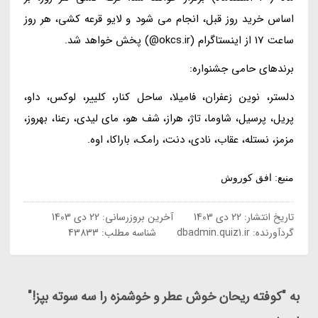
اساس خرید روز قبل، انجام می شود و لایو قرعه کشی، هر روز
ساعت 17 از اینستاگرام (okcs.ir@) پخش خواهد شد.
برندهای حامی جشنواره:
دلستر، نوین زعفران، فامیلا، ساحل کنار، کلییر، لوکس، داو،
پریل، پرسیل، شاوما، تاژ، هراز، شف هو، مای لیدی، رعنا، بهروز،
مزمز، نستله، عقاب، نادی، دنت، رامک، باراکا، اوه.
منبع: افق کوروش
تاریخ انتشار:
22 دی 1403
آخرین بروزرسانی:
22 دی 1403
گردآورنده:
dbadmin.quiz1.ir
شناسه مطلب: 43833
به "کوفته ریحان خوش عطر و خوشمزه را سه سوته بپز!"