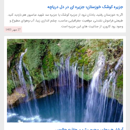
جزیره کوشک خوزستان؛ جزیره ای در دل دریاچه
اگر به خوزستان رفتید، یادتان نرود از جزیره کوشک یا جزیره سد شهید عباسپور هم بازدید کنید.
طبیعتی فراموش نشدنی، موقعیت جغرافیایی مناسب، چشم اندازی زیبا، آب وهوای مطبوع و
وجود رود کارون، از جذابیت های این جزیره است.
27 مهر 1403
آبشار هریجان، محبوب ترین جاذبه چالوس