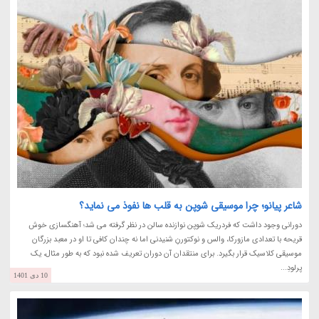
شاعر پیانو؛ چرا موسیقی شوپن به قلب ها نفوذ می نماید؟
دورانی وجود داشت که فردریک شوپن نوازنده سالن در نظر گرفته می شد؛ آهنگسازی خوش
قریحه با تعدادی مازورکا، والس و نوکتورنِ شنیدنی اما نه چندان کافی تا او در معبد بزرگان
موسیقی کلاسیک قرار بگیرد. برای منتقدان آن دوران تعریف شده نبود که به طور مثال، یک
پرلودِ...
10 دی 1401