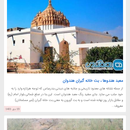
معبد هندوها ، بت خانه گبران هندوان
از جمله نشانه های معدود تاریخی و جاذبه های دیدنی بندرعباس که توجه هرتازه وارد را به
خود جلب می سازد. بنای سفید رنگ معبد هندوان است. این بنا در ضلع شمالی بلوار امام (ره)
و مقابل بازار روز نهاده شده است و به بت گورون به معنی بت خانه گبران (غیر مسلمانان)
معروف...
19 دی 1401