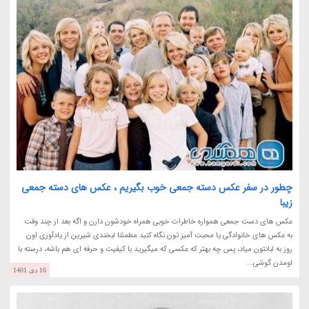
چطور در سفر عکس دسته جمعی خوب بگیریم ، عکس های دسته جمعی
زیبا
عکس های دست جمعی همواره خاطرات خوبی همراه خودشون دارن و اگه بعد از چند وقت
به عکس های خانوادگی یا محبت آمیز تون نگاه کنید مطمئنا لبخندی شیرین از یادآوری اون
روز به لبانتون میاد، پس چه بهتر که عکسی که میگیرید با کیفیت و حرفه ای هم باشه، درسته با
اومدن گوشی...
16 دی 1401