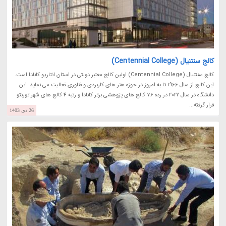
کالج سنتنیال (Centennial College)
کالج سنتنیال (Centennial College) اولین کالج معتبر دولتی در استان انتاریو کانادا است.
این کالج از سال 1966 تا به امروز در حوزه هنر های کاربردی و فناوری فعالیت می نماید. این
دانشگاه در سال 2022 در رده 76 کالج های پژوهشی برتر کانادا و رتبه 4 کالج های شهر تورنتو
قرار گرفته...
26 دی 1403