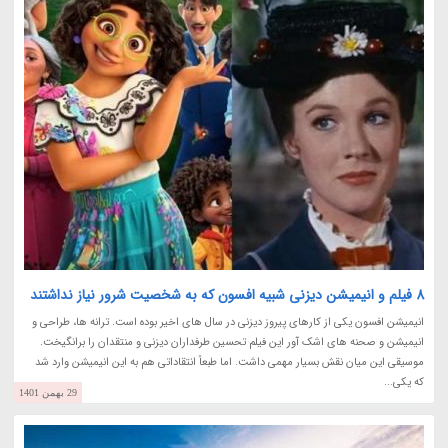
8 فیلم و انیمیشن دیزنی شبیه افسون که به شخصیت شرور نیاز نداشتند
انیمیشن افسون یکی از کارهای پیروز دیزنی در سال های اخیر بوده است. ترانه ها، طراحی و
انیمیشن و صحنه های اشک آور این فیلم تحسین طرفداران دیزنی و منتقدان را برانگیخت.
موسیقی این میان نقش بسیار مهمی داشت. اما طبعاً انتقاداتی هم به این انیمیشن وارد شد
که یکی...
29 بهمن 1401