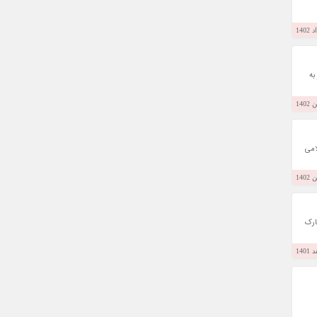
به
امی
ارک