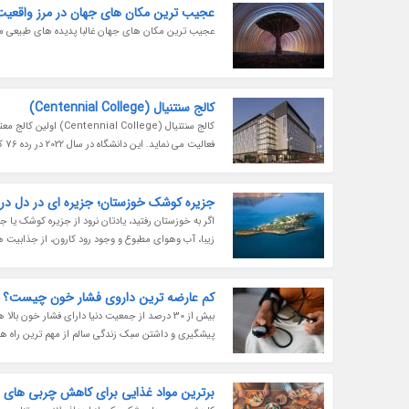
عجیب ترین مکان های جهان در مرز واقعیت 
عجیب ترین مکان های جهان غالبا پدیده های طبیعی منح
کالج سنتنیال (Centennial College)
فعالیت می نماید. این دانشگاه در سال 2022 در رده 76 کالج های پژوهشی برتر کانادا و رتبه 4 کالج های شهر تورنتو قرار گرفته...
جزیره کوشک خوزستان؛ جزیره ای در دل در
اگر به خوزستان رفتید، یادتان نرود از جزیره کوشک یا
زیبا، آب وهوای مطبوع و وجود رود کارون، از جذابیت 
کم عارضه ترین داروی فشار خون چیست؟
بیش از 30 درصد از جمعیت دنیا دارای فشار خون
پیشگیری و داشتن سبک زندگی سالم از مهم ترین راه ه
برترین مواد غذایی برای کاهش چربی های