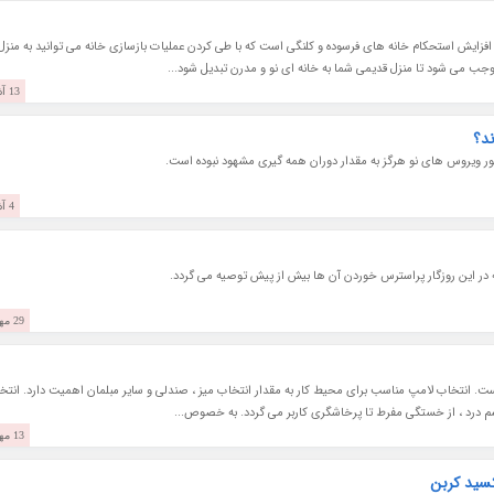
فزایش استحکام خانه های فرسوده و کلنگی است که با طی کردن عملیات بازسازی خانه می توانید به منزل
موجب می شود تا منزل قدیمی شما به خانه ای نو و مدرن تبدیل شود...
13 آذر 1401
د؟
ور ویروس های نو هرگز به مقدار دوران همه گیری مشهود نبوده است.
4 آذر 1401
در این روزگار پراسترس خوردن آن ها بیش از پیش توصیه می گردد.
29 مهر 1401
ست. انتخاب لامپ مناسب برای محیط کار به مقدار انتخاب میز ، صندلی و سایر مبلمان اهمیت دارد. انتخ
شم درد ، از خستگی مفرط تا پرخاشگری کاربر می گردد. به خصوص...
13 مهر 1401
سید کربن