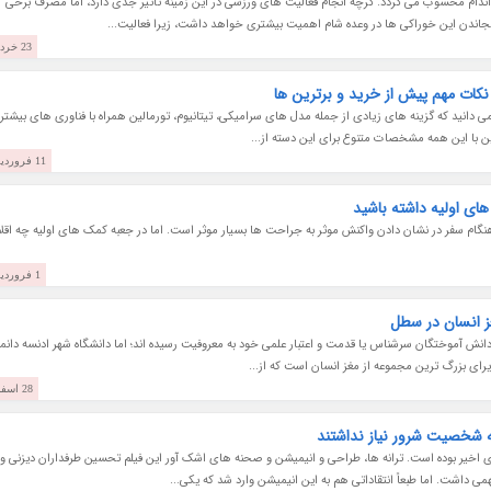
ام محسوب می گردد. گرچه انجام فعالیت های ورزشی در این زمینه تاثیر جدی دارد، اما مصرف برخی
نجاندن این خوراکی ها در وعده شام اهمیت بیشتری خواهد داشت، زیرا فعالیت...
23 خرداد 1402
 نکات مهم پیش از خرید و برترین ها
ی دانید که گزینه های زیادی از جمله مدل های سرامیکی، تیتانیوم، تورمالین همراه با فناوری های بیشتر 
راین با این همه مشخصات متنوع برای این دسته از...
11 فروردین 1402
گام سفر در نشان دادن واکنش موثر به جراحت ها بسیار موثر است. اما در جعبه کمک های اولیه چه اقل
1 فروردین 1402
ز انسان در سطل
دانش آموختگان سرشناس یا قدمت و اعتبار علمی خود به معروفیت رسیده اند؛ اما دانشگاه شهر ادنسه دانم
یرای بزرگ ترین مجموعه از مغز انسان است که از...
28 اسفند 1401
ی اخیر بوده است. ترانه ها، طراحی و انیمیشن و صحنه های اشک آور این فیلم تحسین طرفداران دیزنی و
 داشت. اما طبعاً انتقاداتی هم به این انیمیشن وارد شد که یکی...