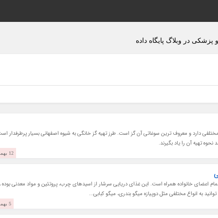
 پزشکی در وبلاگ پایگاه داده
تلفی دارد و معروف ترین سوغاتی آن گز است. طرز تهیه گز خانگی به شیوه اصفهانی بسیار پرطرفدار است
نحوه تهیه آن را یاد بگیرند.
12 بهمن 1403
ی
تمام اعضای خانواده همراه است. این غذای دریایی سرشار از اسیدهای چرب، پروتئین و مواد معدنی بوده و
ید به انواع مختلفی مثل دوپیازه میگو بندری، میگو کبابی...
5 بهمن 1403