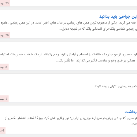
29 بهمن 1401
ین جراحی باید بدانید
خته می گردد ، یکی از محبوب ترین عمل های زیبایی در سال های اخیر است. در این عمل زیبایی ، علاوه ب
ی زیبایی شناسی پلک برای افتادگی پلک که در نتیجه دلایل...
26 بهمن 1401
ارد. بسیاری از مردم در یک خانه تمیز احساس آرامش دارند و نمی توانند در یک خانه به هم ریخته استرا
همگی بر خلق وخو و سلامت تأثیر می گذارند، اما تأثیر یک...
8 بهمن 1401
ر به بیماری التهابی روده شوند.
1 بهمن 1401
برداشت
بور، که چندی پیش در سریال تلویزیونی نوار زرد نیز ایفای نقش کرد، روز گذشته با انتشار عکسی از
اشت.
6 دی 1401