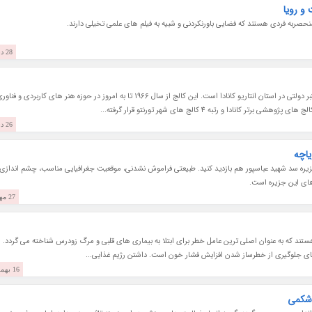
و رویا
صربه فردی هستند که فضایی باورنکردنی و شبیه به فیلم های علمی تخیلی دارند.
28 دی 1403
کالج سنتنیال (Centennial College) اولین کالج معتبر دولتی در استان انتاریو کانادا است. این کالج از سال 1966 تا به امروز در حوزه هنر های کاربردی و فنا
26 دی 1403
یاچه
 جزیره سد شهید عباسپور هم بازدید کنید. طبیعتی فراموش نشدنی، موقعیت جغرافیایی مناسب، چشم اندازی
های این جزیره است.
27 مهر 1403
 بالا هستند که به عنوان اصلی ترین عامل خطر برای ابتلا به بیماری های قلبی و مرگ زودرس شناخته می گردد.
ای جلوگیری از خطرساز شدن افزایش فشار خون است. داشتن رژیم غذایی...
16 بهمن 1402
 شکمی